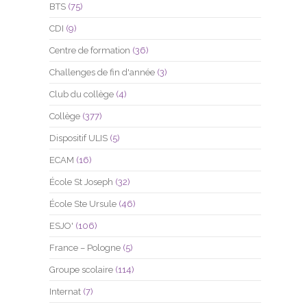
BTS
(75)
CDI
(9)
Centre de formation
(36)
Challenges de fin d'année
(3)
Club du collège
(4)
Collège
(377)
Dispositif ULIS
(5)
ECAM
(16)
École St Joseph
(32)
École Ste Ursule
(46)
ESJO'
(106)
France – Pologne
(5)
Groupe scolaire
(114)
Internat
(7)