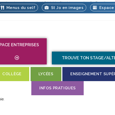
fs
Journées portes ouvertes à Saint-Jo’
Circulaires 2025/2026
Fournitures sc
Menus du self
St Jo en images
Espace 
PACE ENTREPRISES
TROUVE TON STAGE/AL
COLLÈGE
LYCÉES
ENSEIGNEMENT SUPÉ
INFOS PRATIQUES
ie.