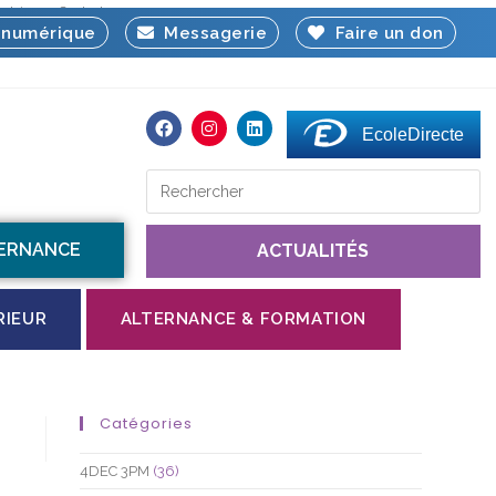
olaires
Contact
numérique
Messagerie
Faire un don
EcoleDirecte
TERNANCE
ACTUALITÉS
RIEUR
ALTERNANCE & FORMATION
Catégories
4DEC 3PM
(36)