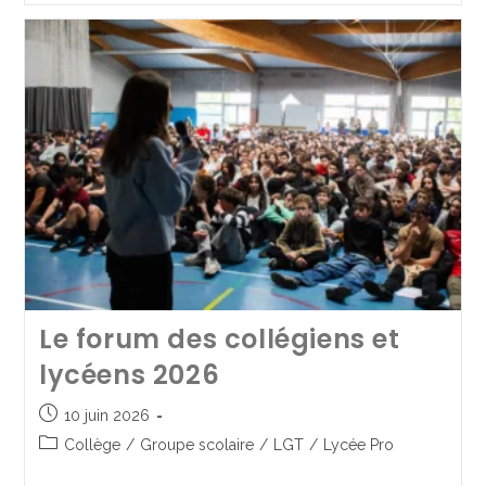
CONTRE TOUTE ATTENTE… le
spectacle musical des 6A !
Le forum des collégiens et
27 juin 2025
Collège
/
Spectacles de fin d'année
lycéens 2026
10 juin 2026
Continuer La Lecture
Collège
/
Groupe scolaire
/
LGT
/
Lycée Pro