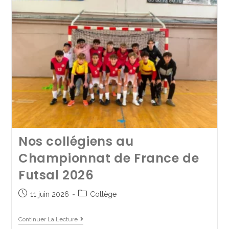
Sorties scolaires de fin
d’année
Nos collégiens au
27 juin 2025
Collège
Championnat de France de
Continuer La Lecture
Futsal 2026
11 juin 2026
Collège
Continuer La Lecture