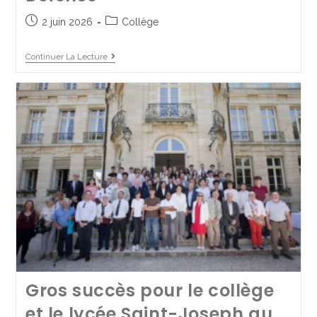
2 juin 2026
Collège
Continuer La Lecture
Échange France – Pologne :
Witamy naszych polskich
przyjaciół
Gros succès pour le collège
18 juin 2025
Collège
/
France - Pologne
/
Mobilité internationale
et le lycée Saint-Joseph au