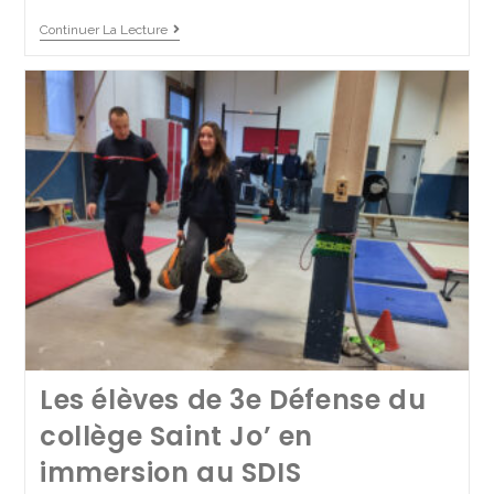
La deuxième édition du St
Continuer La Lecture
Jo’rnal du CVC est sortie !
28 avril 2025
Collège
Continuer La Lecture
Les élèves de 3e Défense du
collège Saint Jo’ en
immersion au SDIS