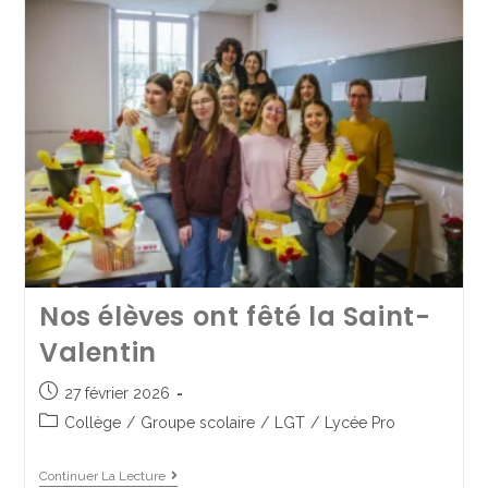
Continuer La Lecture
Nos élèves ont fêté la Saint-
Valentin
Nos élèves en 3e Défense à la
27 février 2026
Collège
/
Groupe scolaire
/
LGT
/
Lycée Pro
cérémonie commémorative
du 8 mai
Continuer La Lecture