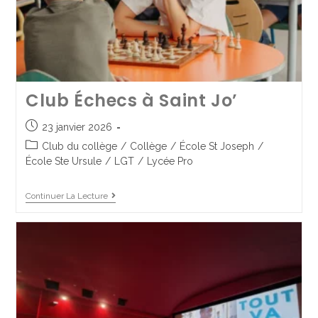
Club Échecs à Saint Jo’
Rencontre avec l’UNICEF et
23 janvier 2026
pièce de théâtre pour nos
Club du collège
/
Collège
/
École St Joseph
/
5èmes
École Ste Ursule
/
LGT
/
Lycée Pro
18 avril 2025
Collège
Continuer La Lecture
Continuer La Lecture