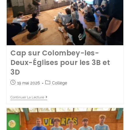
La dernière édition de
l’année du St Jo’rnal est
sortie !
17 juin 2025
Collège
Cap sur Colombey-les-
Deux-Églises pour les 3B et
Continuer La Lecture
3D
19 mai 2026
Collège
Continuer La Lecture