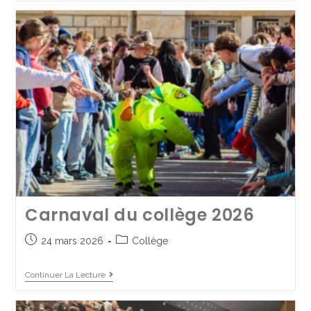
Concert de fin d’année de la
chorale et de l’atelier vocal –
2025
Carnaval du collège 2026
2 juin 2025
Collège
/
Spectacles de fin d'année
24 mars 2026
Collège
Continuer La Lecture
Continuer La Lecture