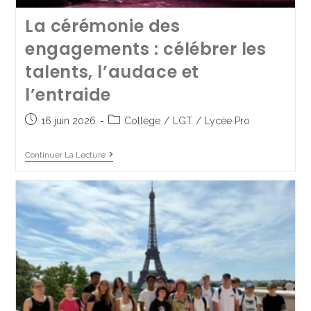
Le retour des journées
La cérémonie des
autrement au collège pour
engagements : célébrer les
bien finir l’année
talents, l’audace et
l’entraide
1 juillet 2025
Collège
16 juin 2026
Collège
/
LGT
/
Lycée Pro
Continuer La Lecture
Continuer La Lecture