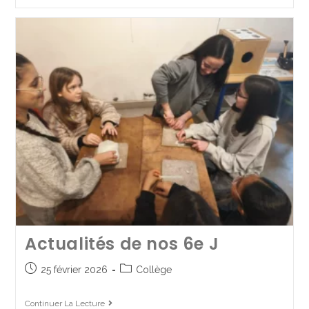
12 mai 2025
Collège
Continuer La Lecture
Actualités de nos 6e J
25 février 2026
Collège
Destination l’Irlande pour
Continuer La Lecture