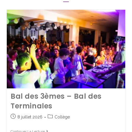
Un nouveau souffle pour le
groupe scolaire Saint Joseph
Bal des 3èmes – Bal des
La Salle
Terminales
23 septembre 2025
8 juillet 2026
Collège
Collège
/
Groupe scolaire
/
Lycée Pro
Continuer La Lecture