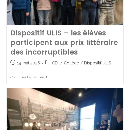
Initiation au pilotage de
drone avec la Flight
Academy
Dispositif ULIS – les élèves
17 juin 2025
Club du collège
/
Collège
participent aux prix littéraire
des incorruptibles
Continuer La Lecture
19 mai 2026
CDI
/
Collège
/
Dispositif ULIS
Continuer La Lecture