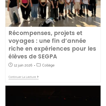
Cérémonies des
engagements 2025 à Saint
Récompenses, projets et
Jo’
voyages : une fin d’année
riche en expériences pour les
30 juin 2025
Collège
/
LGT
/
Lycée Pro
élèves de SEGPA
Continuer La Lecture
12 juin 2026
Collège
Continuer La Lecture