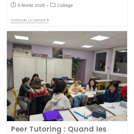
6 février 2026
Collège
Tous les chemins nous ont
Continuer La Lecture
menés vers… Jules César !
25 avril 2025
Collège
/
MuséoParc d'Aléesia
Continuer La Lecture
Peer Tutoring : Quand les