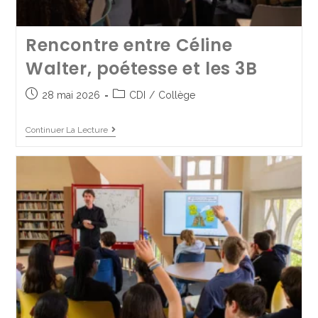
Défense et Citoyenneté
17 juin 2025
Collège
Rencontre entre Céline
Walter, poétesse et les 3B
Continuer La Lecture
28 mai 2026
CDI
/
Collège
Continuer La Lecture