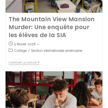
The Mountain View Mansion
Murder: Une enquête pour
Forum des métiers à Saint
les élèves de la SIA
Jo’ – Édition 2025
5 février 2026
22 avril 2025
Collège
/
LGT
/
Lycée Pro
Collège
/
Section internationale américaine
Continuer La Lecture
Continuer La Lecture