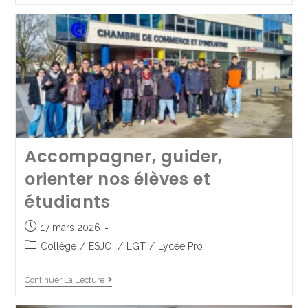
Accompagner, guider,
orienter nos élèves et
étudiants
Forum des collégiens et
17 mars 2026
lycéens 2025 : le retour
Collège
/
ESJO'
/
LGT
/
Lycée Pro
22 mai 2025
Collège
/
LGT
/
Lycée Pro
Continuer La Lecture