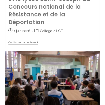
Concours national de la
Continuer La Lecture
Résistance et de la
Déportation
1 juin 2026
Collège
/
LGT
Continuer La Lecture
Une journée mémorable à
Paris pour les élèves de 3e