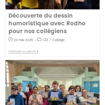
Beaux résultats pour nos
6èmes au Historik Quizz
Découverte du dessin
17 juin 2025
Collège
humoristique avec Rodho
pour nos collégiens
Continuer La Lecture
20 mai 2026
CDI
/
Collège
Continuer La Lecture