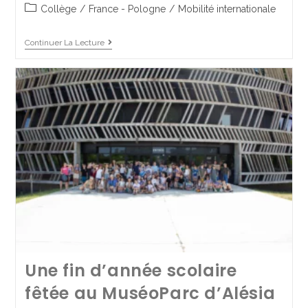
2 juillet 2025
Collège
Collège
/
France - Pologne
/
Mobilité internationale
Continuer La Lecture
Continuer La Lecture
Rencontre
intergénérationnelle à
Une fin d’année scolaire
l’Ehpad avec les 6A : Vive la
fêtée au MuséoParc d’Alésia
solidarité