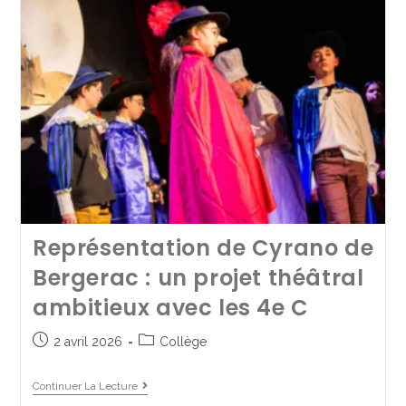
A trip to England pour nos
4èmes
5 juin 2025
Collège
/
Mobilité internationale
Représentation de Cyrano de
Bergerac : un projet théâtral
Continuer La Lecture
ambitieux avec les 4e C
2 avril 2026
Collège
Continuer La Lecture