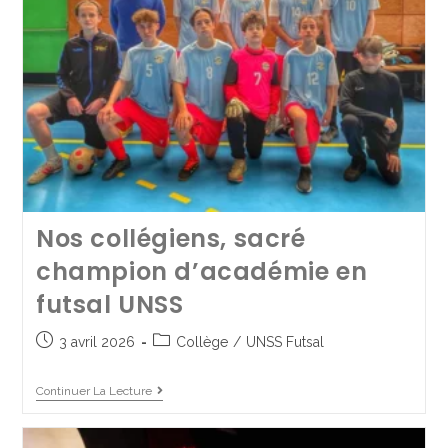
Échange France – Pologne :
nos 4èmes en Pologne
5 juin 2025
Collège
/
France - Pologne
/
Mobilité internationale
Nos collégiens, sacré
champion d’académie en
Continuer La Lecture
futsal UNSS
3 avril 2026
Collège
/
UNSS Futsal
Continuer La Lecture