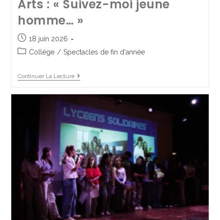
Arts : « Suivez-moi jeune
pour nos 3èmes
homme… »
1 juillet 2025
4DEC 3PM
/
Collège
/
Lycée Pro
18 juin 2026
Collège
/
Spectacles de fin d'année
Continuer La Lecture
Continuer La Lecture