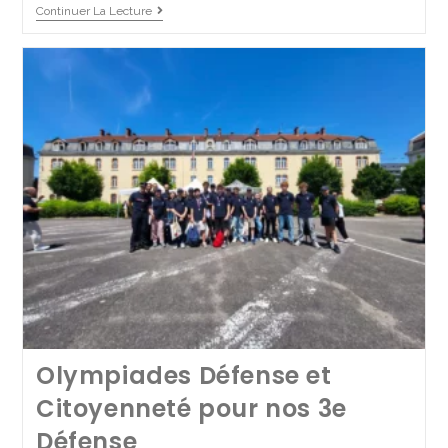
Continuer La Lecture
Quand la 4DEC2 devient
rédac’ chef
27 juin 2025
4DEC 3PM
/
Collège
/
Lycée Pro
Olympiades Défense et
Continuer La Lecture
Citoyenneté pour nos 3e
Défense