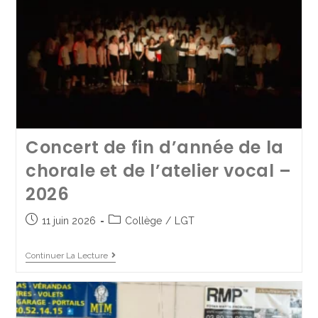
Echange scolaire : nos
4èmes D en Allemagne
Concert de fin d’année de la
chorale et de l’atelier vocal –
27 juin 2025
Collège
/
Mobilité internationale
2026
Continuer La Lecture
11 juin 2026
Collège
/
LGT
Continuer La Lecture