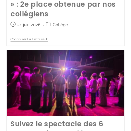
» : 2e place obtenue par nos
1 juillet 2025
collégiens
Collège
/
Spectacles de fin d'année
24 juin 2026
Collège
Continuer La Lecture
Continuer La Lecture
Suivez le spectacle des 6
Challenge de fin d’année