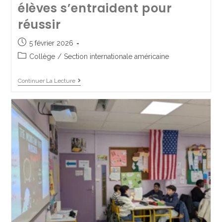
élèves s’entraident pour
réussir
Destination l’Angleterre pour
5 février 2026
Collège
/
Section internationale américaine
nos 4èmes
Continuer La Lecture
25 avril 2025
Collège
/
Mobilité internationale
Continuer La Lecture