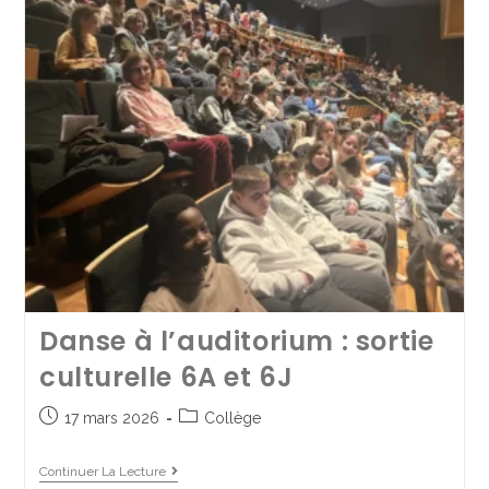
Dernières répétitions et
préparatifs avant le
Danse à l’auditorium : sortie
spectacle des 6Arts
culturelle 6A et 6J
2 juin 2025
Collège
/
Spectacles de fin d'année
17 mars 2026
Collège
Continuer La Lecture
Continuer La Lecture